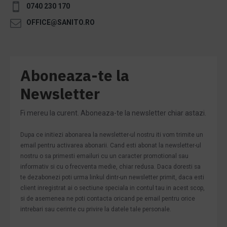
0740 230 170
OFFICE@SANITO.RO
Aboneaza-te la
Newsletter
Fi mereu la curent. Aboneaza-te la newsletter chiar astazi.
Dupa ce initiezi abonarea la newsletter-ul nostru iti vom trimite un
email pentru activarea abonarii. Cand esti abonat la newsletter-ul
nostru o sa primesti emailuri cu un caracter promotional sau
informativ si cu o frecventa medie, chiar redusa. Daca doresti sa
te dezabonezi poti urma linkul dintr-un newsletter primit, daca esti
client inregistrat ai o sectiune speciala in contul tau in acest scop,
si de asemenea ne poti contacta oricand pe email pentru orice
intrebari sau cerinte cu privire la datele tale personale.