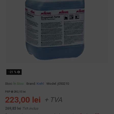
-21 %
Stoc:
În Stoc
Brand:
Kiehl
Model:
j050210
PRP
282,15 lei
223,00 lei
+ TVA
269,83 lei
TVA inclus