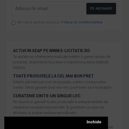
ABONARE
Am citit şi sunt de acord cu
Politica de Confidentialitate
ACTIVI IN SEAP PE WWW.E-LICITATIE.RO
Te ajutam cu oferte personalizate pentru o gama variata de
produse, disponibile la preturi competitive pentru Institutii
Publice.
TOATE PRODUSELE LA CEL MAI BUN PRET
Oferim cel mai bun pret de pe piata, pentru orice produs
Sanito. Daca gasesti unul mai mic, promitem sa il echivalam.
CURATENIE DINTR-UN SINGUR LOC
Pe cleane.ro gasesti toate produsele si echipamentele de
curatenie necesare afacerii tale. Iti garantam un plus de
eficienta si costuri reduse semnificativ.
RETUR IN 30 DE ZILE
Inchide
Iti oferim produse de cea mai inalta calitate, dar daca doresti