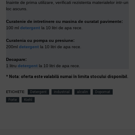
Inainte de prima utilizare, verificati rezistenta materialelor intr-un
loc ascuns.
Curatenie de intretinere cu masina de curatat pavimente:
100 ml
detergent
la 10 litri de apa rece.
Curatenia cu pompa cu presiune:
200ml
detergent
la 10 litri de apa rece.
Decapare:
1 litru
detergent
la 10 litri de apa rece.
* Nota: oferta este valabilă numai în limita stocului disponibil.
ETICHETE:
Detergent
industrial
alcalin
Dopomat
Forte
Kiehl