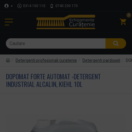
0314 100 110
0740 230 170
0
Detergenti profesionali curatenie
Detergenti pardoseli
DOP
DOPOMAT FORTE AUTOMAT -DETERGENT
INDUSTRIAL ALCALIN, KIEHL 10L