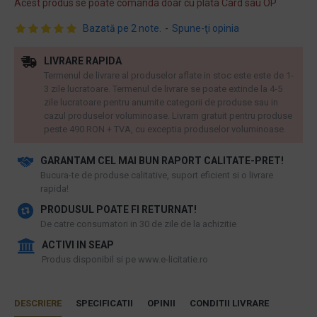
Acest produs se poate comanda doar cu plata Card sau OP
Bazată pe 2 note.
-
Spune-ţi opinia
LIVRARE RAPIDA
Termenul de livrare al produselor aflate in stoc este este de 1-
3 zile lucratoare. Termenul de livrare se poate extinde la 4-5
zile lucratoare pentru anumite categorii de produse sau in
cazul produselor voluminoase. Livram gratuit pentru produse
peste 490 RON + TVA, cu exceptia produselor voluminoase.
GARANTAM CEL MAI BUN RAPORT CALITATE-PRET!
​Bucura-te de produse calitative, suport eficient si o livrare
rapida!
PRODUSUL POATE FI RETURNAT!
De catre consumatori in 30 de zile de la achizitie
ACTIVI IN SEAP
Produs disponibil si pe www.e-licitatie.ro
DESCRIERE
SPECIFICATII
OPINII
CONDITII LIVRARE