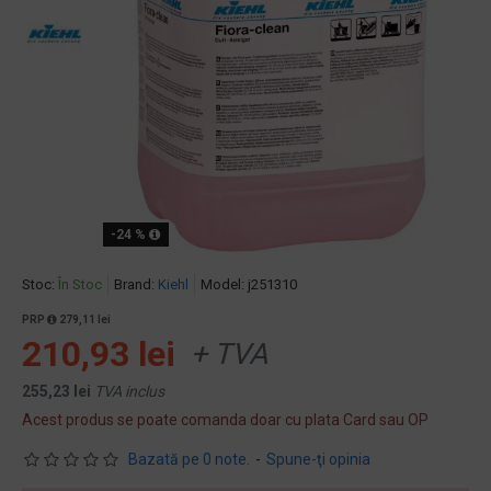
-24 %
Stoc:
În Stoc
Brand:
Kiehl
Model:
j251310
PRP
279,11 lei
210,93 lei
+ TVA
255,23 lei
TVA inclus
Acest produs se poate comanda doar cu plata Card sau OP
Bazată pe 0 note.
-
Spune-ţi opinia