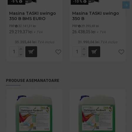
-9 %
-10 %
Masina TASKI swingo
Masina TASKI swingo
350 B BMS EURO
350 B
PRP
32.141,31 lei
PRP
29.395,69 lei
29.219,37 lei
26.438,05 lei
+ TVA
+ TVA
35.355,44 lei
TVA inclus
31.990,04 lei
TVA inclus
PRODUSE ASEMANATOARE