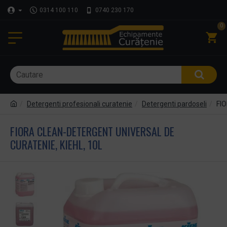
0314 100 110
0740 230 170
0
Detergenti profesionali curatenie
Detergenti pardoseli
FIO
FIORA CLEAN-DETERGENT UNIVERSAL DE
CURATENIE, KIEHL, 10L