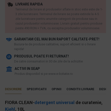
LIVRARE RAPIDA
Termenul de livrare al produselor aflate in stoc este este de 1-
3 zile lucratoare. Termenul de livrare se poate extinde la 4-5
zile lucratoare pentru anumite categorii de produse sau in
cazul produselor voluminoase. Livram gratuit pentru produse
peste 490 RON + TVA, cu exceptia produselor voluminoase.
GARANTAM CEL MAI BUN RAPORT CALITATE-PRET!
​Bucura-te de produse calitative, suport eficient si o livrare
rapida!
PRODUSUL POATE FI RETURNAT!
De catre consumatori in 30 de zile de la achizitie
ACTIVI IN SEAP
Produs disponibil si pe www.e-licitatie.ro
DESCRIERE
SPECIFICATII
OPINII
CONDITII LIVRARE
DESCAR
FIORA CLEAN-
detergent universal
de curatenie,
Kiehl
, 10L