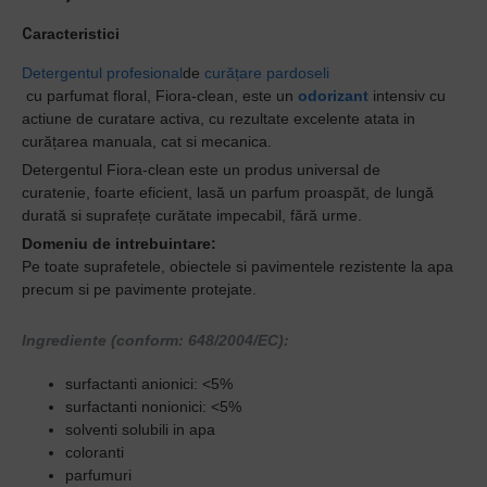
C
aract
eristici
Detergentul profesional
de
curățare pardoseli
cu
parfumat
floral,
Fiora-clean,
este un
odorizant
intensiv cu
actiune de curatare activa,
cu rezultate excelente atata in
curățarea manuala, cat si mecanica.
Detergentul Fiora-clean
este un produs universal de
curatenie,
foarte eficient,
lasă un parfum proaspăt, de lungă
durată si
suprafe
ț
e cur
ă
tate
impecabil,
fără
urme
.
Domeniu de intrebuintare:
Pe toate suprafetele, obiectele si pavimentele rezistente la apa
precum si pe pavimente protejate.
Ingrediente (conform: 648/2004/EC):
surfactanti anionici: <5%
surfactanti nonionici: <5%
solventi solubili in apa
coloranti
parfumuri