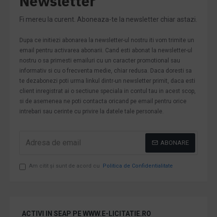
Newsletter
Fi mereu la curent. Aboneaza-te la newsletter chiar astazi.
Dupa ce initiezi abonarea la newsletter-ul nostru iti vom trimite un
email pentru activarea abonarii. Cand esti abonat la newsletter-ul
nostru o sa primesti emailuri cu un caracter promotional sau
informativ si cu o frecventa medie, chiar redusa. Daca doresti sa
te dezabonezi poti urma linkul dintr-un newsletter primit, daca esti
client inregistrat ai o sectiune speciala in contul tau in acest scop,
si de asemenea ne poti contacta oricand pe email pentru orice
intrebari sau cerinte cu privire la datele tale personale.
ABONARE
Am citit şi sunt de acord cu
Politica de Confidentialitate
ACTIVI IN SEAP PE WWW.E-LICITATIE.RO