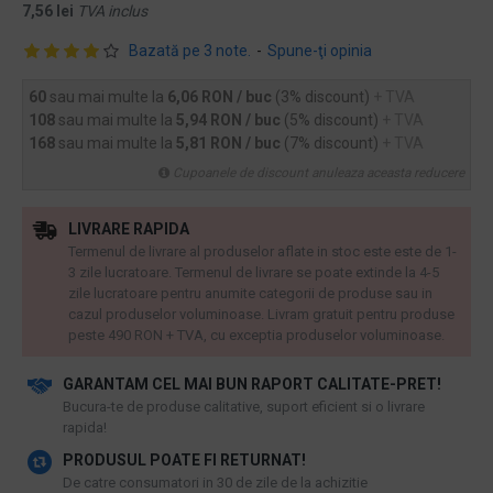
7,56 lei
TVA inclus
Bazată pe 3 note.
-
Spune-ţi opinia
60
sau mai multe la
6,06 RON / buc
(3% discount)
+ TVA
108
sau mai multe la
5,94 RON / buc
(5% discount)
+ TVA
168
sau mai multe la
5,81 RON / buc
(7% discount)
+ TVA
Cupoanele de discount anuleaza aceasta reducere
LIVRARE RAPIDA
Termenul de livrare al produselor aflate in stoc este este de 1-
3 zile lucratoare. Termenul de livrare se poate extinde la 4-5
zile lucratoare pentru anumite categorii de produse sau in
cazul produselor voluminoase. Livram gratuit pentru produse
peste 490 RON + TVA, cu exceptia produselor voluminoase.
GARANTAM CEL MAI BUN RAPORT CALITATE-PRET!
​Bucura-te de produse calitative, suport eficient si o livrare
rapida!
PRODUSUL POATE FI RETURNAT!
De catre consumatori in 30 de zile de la achizitie