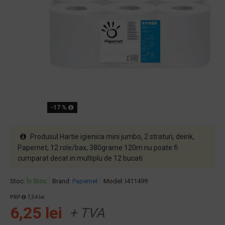
-17 %
Produsul Hartie igienica mini jumbo, 2 straturi, deink,
Papernet, 12 role/bax, 380grame 120m nu poate fi
cumparat decat in multiplu de 12 bucati
Stoc:
În Stoc
Brand:
Papernet
Model:
I411499
PRP
7,54 lei
6,25 lei
+ TVA