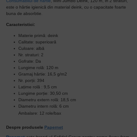
Consumabilul de hartie
, Mini Jumbo Deink, 120 m, in 2 straturi,
este o hârtie igienică din material deink, cu o capacitate foarte
buna de absorbtie.
Caracteristici:
Materie primă: deink
Calitate: superioară
Culoare: albă
Nr. straturi: 2
Gofrate: Da
Lungime rolă: 120 m
Gramaj hârtie: 16,5 g/m2
Nr. porții: 394
Lațime rolă : 9,5 cm
Lungime porție: 30,50 cm
Diametru extern rolă: 18,5 cm
Diametru intern rolă: 6 cm
Ambalare: 12 role/bax
Despre produsele
Papernet