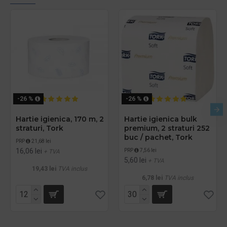
-26 %
-26 %
Hartie igienica, 170 m, 2
Hartie igienica bulk
straturi, Tork
premium, 2 straturi 252
buc / pachet, Tork
PRP
21,68 lei
16,06 lei
PRP
7,56 lei
+ TVA
5,60 lei
+ TVA
19,43 lei
TVA inclus
6,78 lei
TVA inclus