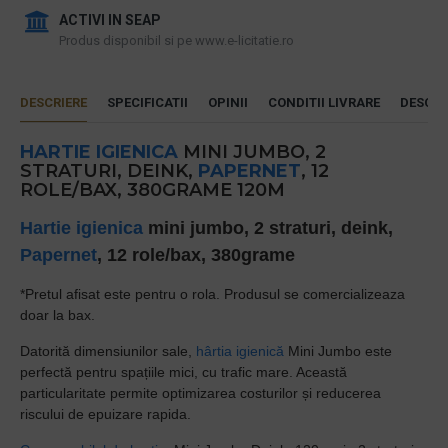
ACTIVI IN SEAP
Produs disponibil si pe www.e-licitatie.ro
DESCRIERE
SPECIFICATII
OPINII
CONDITII LIVRARE
DESCAR
HARTIE IGIENICA
MINI JUMBO, 2
STRATURI, DEINK,
PAPERNET
, 12
ROLE/BAX, 380GRAME 120M
Hartie igienica
mini jumbo, 2 straturi, deink,
Papernet
,
12 role/bax,
380grame
*Pretul afisat este pentru o rola. Produsul se comercializeaza
doar la bax.
Datorită dimensiunilor sale,
hârtia igienică
Mini Jumbo este
perfectă pentru spațiile mici, cu trafic mare. Această
particularitate permite optimizarea costurilor și reducerea
riscului de epuizare rapida.