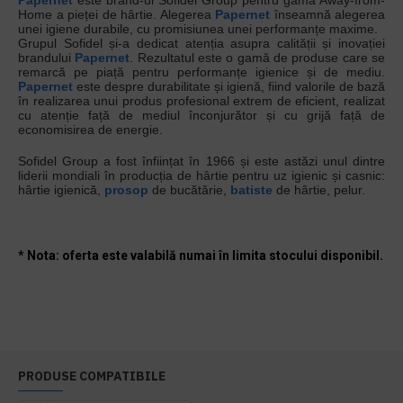
Papernet
este brand-ul Sofidel Group pentru gama Away-from-
Home a pieței de hârtie. Alegerea
Papernet
înseamnă alegerea
unei igiene durabile, cu promisiunea unei performanțe maxime.
Grupul Sofidel și-a dedicat atenția asupra calității și inovației
brandului
Papernet
. Rezultatul este o gamă de produse care se
remarcă pe piață pentru performanțe igienice și de mediu.
Papernet
este despre durabilitate și igienă, fiind valorile de bază
în realizarea unui produs profesional extrem de eficient, realizat
cu atenție față de mediul înconjurător și cu grijă față de
economisirea de energie.
Sofidel Group a fost înființat în 1966 și este astăzi unul dintre
liderii mondiali în producția de hârtie pentru uz igienic și casnic:
hârtie igienică,
prosop
de bucătărie,
batiste
de hârtie, pelur.
* Nota: oferta este valabilă numai în limita stocului disponibil.
PRODUSE COMPATIBILE