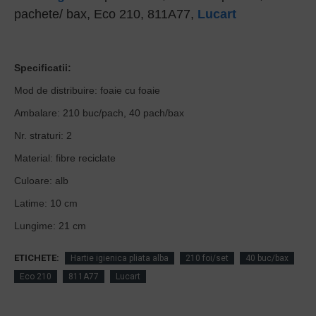
pachete/ bax, Eco 210, 811A77,
Lucart
Specificatii:
Mod de distribuire: foaie cu foaie
Ambalare: 210 buc/pach, 40 pach/bax
Nr. straturi: 2
Material: fibre reciclate
Culoare: alb
Latime: 10 cm
Lungime: 21 cm
ETICHETE:
Hartie igienica pliata alba
210 foi/set
40 buc/bax
Eco 210
811A77
Lucart