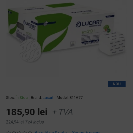
NOU
Stoc:
În Stoc
Brand:
Lucart
Model:
811A77
185,90 lei
+ TVA
224,94 lei
TVA inclus
Bazată pe 0 note.
-
Spune-ţi opinia