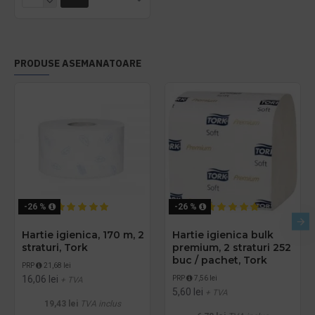
PRODUSE ASEMANATOARE
-26 %
-26 %
Hartie igienica, 170 m, 2
Hartie igienica bulk
straturi, Tork
premium, 2 straturi 252
buc / pachet, Tork
PRP
21,68 lei
16,06 lei
PRP
7,56 lei
+ TVA
5,60 lei
+ TVA
19,43 lei
TVA inclus