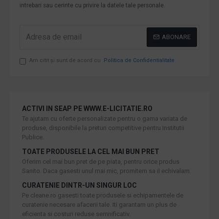
intrebari sau cerinte cu privire la datele tale personale.
ABONARE
Am citit şi sunt de acord cu
Politica de Confidentialitate
ACTIVI IN SEAP PE WWW.E-LICITATIE.RO
Te ajutam cu oferte personalizate pentru o gama variata de
produse, disponibile la preturi competitive pentru Institutii
Publice.
TOATE PRODUSELE LA CEL MAI BUN PRET
Oferim cel mai bun pret de pe piata, pentru orice produs
Sanito. Daca gasesti unul mai mic, promitem sa il echivalam.
CURATENIE DINTR-UN SINGUR LOC
Pe cleane.ro gasesti toate produsele si echipamentele de
curatenie necesare afacerii tale. Iti garantam un plus de
eficienta si costuri reduse semnificativ.