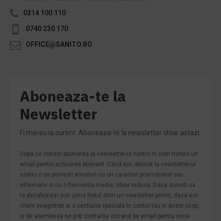
0314 100 110
0740 230 170
OFFICE@SANITO.RO
Aboneaza-te la
Newsletter
Fi mereu la curent. Aboneaza-te la newsletter chiar astazi.
Dupa ce initiezi abonarea la newsletter-ul nostru iti vom trimite un
email pentru activarea abonarii. Cand esti abonat la newsletter-ul
nostru o sa primesti emailuri cu un caracter promotional sau
informativ si cu o frecventa medie, chiar redusa. Daca doresti sa
te dezabonezi poti urma linkul dintr-un newsletter primit, daca esti
client inregistrat ai o sectiune speciala in contul tau in acest scop,
si de asemenea ne poti contacta oricand pe email pentru orice