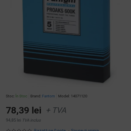
Stoc:
În Stoc
Brand:
Fantom
Model:
14071120
78,39 lei
+ TVA
94,85 lei
TVA inclus
Bazată pe 0 note.
-
Spune-ţi opinia