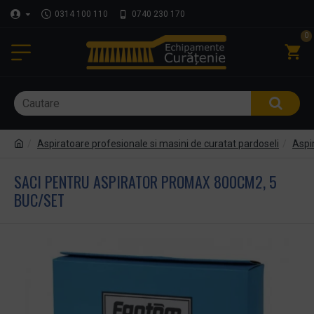
0314 100 110
0740 230 170
0
Aspiratoare profesionale si masini de curatat pardoseli
Aspir
SACI PENTRU ASPIRATOR PROMAX 800CM2, 5
BUC/SET