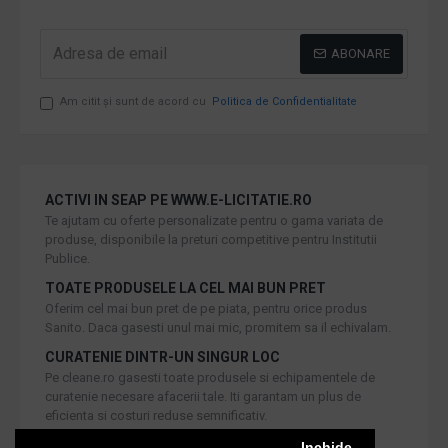
ABONARE
Am citit şi sunt de acord cu
Politica de Confidentialitate
ACTIVI IN SEAP PE WWW.E-LICITATIE.RO
Te ajutam cu oferte personalizate pentru o gama variata de
produse, disponibile la preturi competitive pentru Institutii
Publice.
TOATE PRODUSELE LA CEL MAI BUN PRET
Oferim cel mai bun pret de pe piata, pentru orice produs
Sanito. Daca gasesti unul mai mic, promitem sa il echivalam.
CURATENIE DINTR-UN SINGUR LOC
Pe cleane.ro gasesti toate produsele si echipamentele de
curatenie necesare afacerii tale. Iti garantam un plus de
eficienta si costuri reduse semnificativ.
RETUR IN 30 DE ZILE
Inchide