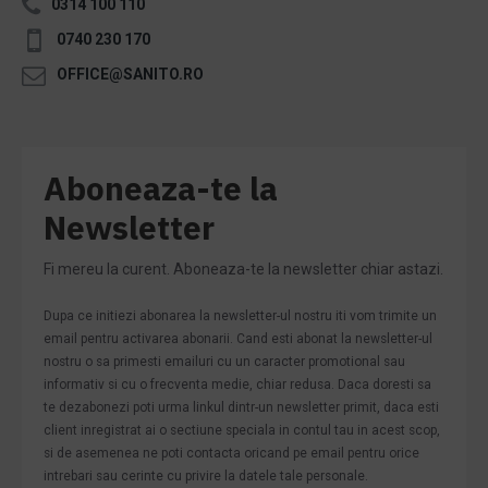
0314 100 110
0740 230 170
OFFICE@SANITO.RO
Aboneaza-te la
Newsletter
Fi mereu la curent. Aboneaza-te la newsletter chiar astazi.
Dupa ce initiezi abonarea la newsletter-ul nostru iti vom trimite un
email pentru activarea abonarii. Cand esti abonat la newsletter-ul
nostru o sa primesti emailuri cu un caracter promotional sau
informativ si cu o frecventa medie, chiar redusa. Daca doresti sa
te dezabonezi poti urma linkul dintr-un newsletter primit, daca esti
client inregistrat ai o sectiune speciala in contul tau in acest scop,
si de asemenea ne poti contacta oricand pe email pentru orice
intrebari sau cerinte cu privire la datele tale personale.