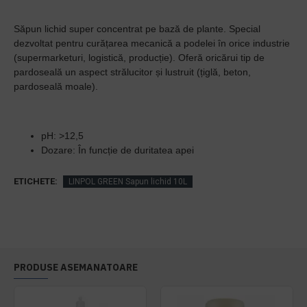
Săpun lichid super concentrat pe bază de plante. Special
dezvoltat pentru curățarea mecanică a podelei în orice industrie
(supermarketuri, logistică, producție). Oferă oricărui tip de
pardoseală un aspect strălucitor și lustruit (țiglă, beton,
pardoseală moale).
pH: >12,5
Dozare: În funcție de duritatea apei
ETICHETE:
LINPOL GREEN Sapun lichid 10L
PRODUSE ASEMANATOARE