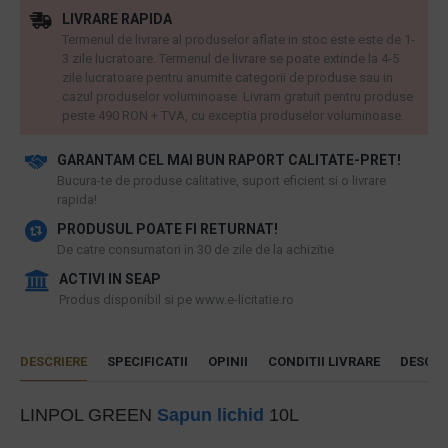
LIVRARE RAPIDA
Termenul de livrare al produselor aflate in stoc este este de 1-
3 zile lucratoare. Termenul de livrare se poate extinde la 4-5
zile lucratoare pentru anumite categorii de produse sau in
cazul produselor voluminoase. Livram gratuit pentru produse
peste 490 RON + TVA, cu exceptia produselor voluminoase.
GARANTAM CEL MAI BUN RAPORT CALITATE-PRET!
​Bucura-te de produse calitative, suport eficient si o livrare
rapida!
PRODUSUL POATE FI RETURNAT!
De catre consumatori in 30 de zile de la achizitie
ACTIVI IN SEAP
Produs disponibil si pe www.e-licitatie.ro
DESCRIERE
SPECIFICATII
OPINII
CONDITII LIVRARE
DESCAR
LINPOL GREEN
Sapun lichid
10L