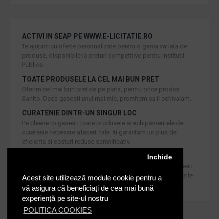
ACTIVI IN SEAP PE WWW.E-LICITATIE.RO
Te ajutam cu oferte personalizate pentru o gama variata de
produse, disponibile la preturi competitive pentru Institutii
Publice.
TOATE PRODUSELE LA CEL MAI BUN PRET
Oferim cel mai bun pret de pe piata, pentru orice produs
Sanito. Daca gasesti unul mai mic, promitem sa il echivalam.
CURATENIE DINTR-UN SINGUR LOC
Pe cleane.ro gasesti toate produsele si echipamentele de
curatenie necesare afacerii tale. Iti garantam un plus de
eficienta si costuri reduse semnificativ.
RETUR IN 30 DE ZILE
Inchide
Iti oferim produse de cea mai inalta calitate, dar daca doresti
inlocuirea sau returnarea lor, noi asiguram returul in 30 de zile
Acest site utilizează module cookie pentru a
de la achizitie catre consumatori.
vă asigura că beneficiați de cea mai bună
experiență pe site-ul nostru
POLITICA COOKIES