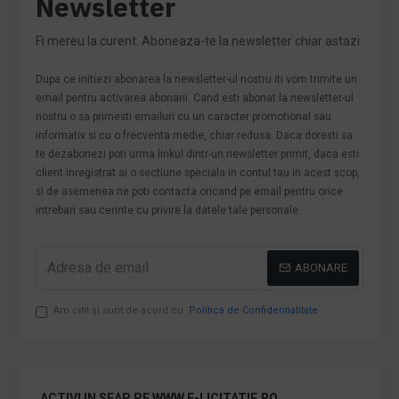
Newsletter
Fi mereu la curent. Aboneaza-te la newsletter chiar astazi.
Dupa ce initiezi abonarea la newsletter-ul nostru iti vom trimite un
email pentru activarea abonarii. Cand esti abonat la newsletter-ul
nostru o sa primesti emailuri cu un caracter promotional sau
informativ si cu o frecventa medie, chiar redusa. Daca doresti sa
te dezabonezi poti urma linkul dintr-un newsletter primit, daca esti
client inregistrat ai o sectiune speciala in contul tau in acest scop,
si de asemenea ne poti contacta oricand pe email pentru orice
intrebari sau cerinte cu privire la datele tale personale.
ABONARE
Am citit şi sunt de acord cu
Politica de Confidentialitate
ACTIVI IN SEAP PE WWW.E-LICITATIE.RO