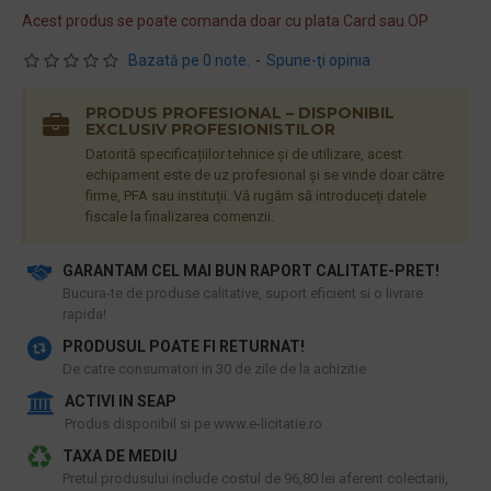
Acest produs se poate comanda doar cu plata Card sau OP
Bazată pe 0 note.
-
Spune-ţi opinia
PRODUS PROFESIONAL – DISPONIBIL
EXCLUSIV PROFESIONISTILOR
Datorită specificațiilor tehnice și de utilizare, acest
echipament este de uz profesional și se vinde doar către
firme, PFA sau instituții. Vă rugăm să introduceți datele
fiscale la finalizarea comenzii.
GARANTAM CEL MAI BUN RAPORT CALITATE-PRET!
​Bucura-te de produse calitative, suport eficient si o livrare
rapida!
PRODUSUL POATE FI RETURNAT!
De catre consumatori in 30 de zile de la achizitie
ACTIVI IN SEAP
Produs disponibil si pe www.e-licitatie.ro
TAXA DE MEDIU
Pretul produsului include costul de 96,80 lei aferent colectarii,