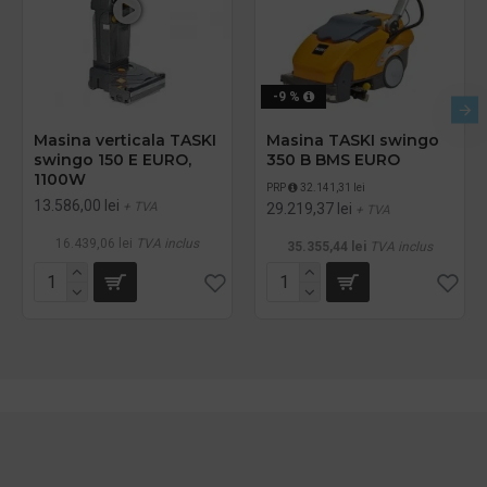
-9 %
Masina verticala TASKI
Masina TASKI swingo
swingo 150 E EURO,
350 B BMS EURO
1100W
PRP
32.141,31 lei
13.586,00 lei
+ TVA
29.219,37 lei
+ TVA
16.439,06 lei
TVA inclus
35.355,44 lei
TVA inclus