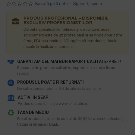
Bazată pe 0 note.
-
Spune-ţi opinia
PRODUS PROFESIONAL – DISPONIBIL
EXCLUSIV PROFESIONISTILOR
Datorită specificațiilor tehnice și de utilizare, acest
echipament este de uz profesional și se vinde doar către
firme, PFA sau instituții. Vă rugăm să introduceți datele
fiscale la finalizarea comenzii.
GARANTAM CEL MAI BUN RAPORT CALITATE-PRET!
​Bucura-te de produse calitative, suport eficient si o livrare
rapida!
PRODUSUL POATE FI RETURNAT!
De catre consumatori in 30 de zile de la achizitie
ACTIVI IN SEAP
Produs disponibil si pe www.e-licitatie.ro
TAXA DE MEDIU
Pretul produsului include costul de 36,30 lei aferent colectarii,
tratarii si eliminarii DEEE.