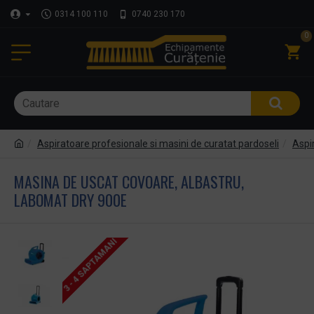
0314 100 110
0740 230 170
0
Aspiratoare profesionale si masini de curatat pardoseli
Aspir
MASINA DE USCAT COVOARE, ALBASTRU,
LABOMAT DRY 900E
3 - 4 SAPTAMANI