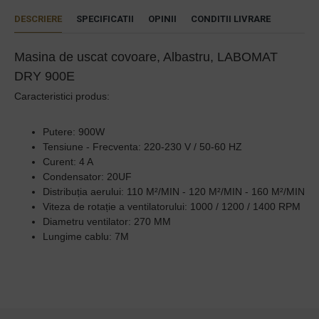
DESCRIERE
SPECIFICATII
OPINII
CONDITII LIVRARE
Masina de uscat covoare, Albastru, LABOMAT
DRY 900E
Caracteristici produs:
Putere: 900W
Tensiune - Frecventa: 220-230 V / 50-60 HZ
Curent: 4 A
Condensator: 20UF
Distribuția aerului: 110 M²/MIN - 120 M²/MIN - 160 M²/MIN
Viteza de rotație a ventilatorului: 1000 / 1200 / 1400 RPM
Diametru ventilator: 270 MM
Lungime cablu: 7M