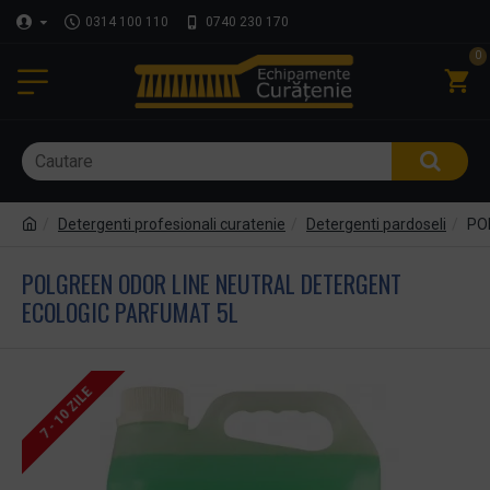
0314 100 110
0740 230 170
0
Detergenti profesionali curatenie
Detergenti pardoseli
PO
POLGREEN ODOR LINE NEUTRAL DETERGENT
ECOLOGIC PARFUMAT 5L
7 - 10 ZILE