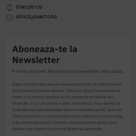
0740 230 170
OFFICE@SANITO.RO
Aboneaza-te la
Newsletter
Fi mereu la curent. Aboneaza-te la newsletter chiar astazi.
Dupa ce initiezi abonarea la newsletter-ul nostru iti vom trimite un
email pentru activarea abonarii. Cand esti abonat la newsletter-ul
nostru o sa primesti emailuri cu un caracter promotional sau
informativ si cu o frecventa medie, chiar redusa. Daca doresti sa
te dezabonezi poti urma linkul dintr-un newsletter primit, daca esti
client inregistrat ai o sectiune speciala in contul tau in acest scop,
si de asemenea ne poti contacta oricand pe email pentru orice
intrebari sau cerinte cu privire la datele tale personale.