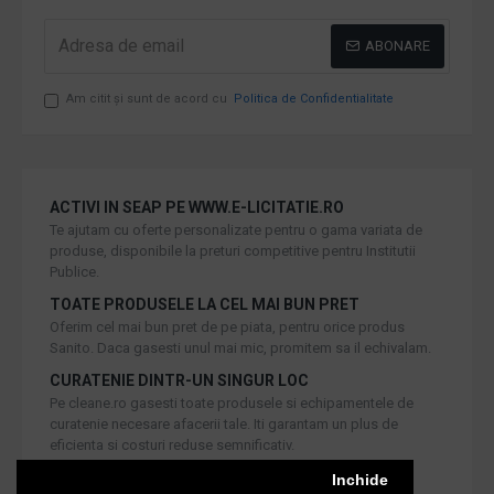
ABONARE
Am citit şi sunt de acord cu
Politica de Confidentialitate
ACTIVI IN SEAP PE WWW.E-LICITATIE.RO
Te ajutam cu oferte personalizate pentru o gama variata de
produse, disponibile la preturi competitive pentru Institutii
Publice.
TOATE PRODUSELE LA CEL MAI BUN PRET
Oferim cel mai bun pret de pe piata, pentru orice produs
Sanito. Daca gasesti unul mai mic, promitem sa il echivalam.
CURATENIE DINTR-UN SINGUR LOC
Pe cleane.ro gasesti toate produsele si echipamentele de
curatenie necesare afacerii tale. Iti garantam un plus de
eficienta si costuri reduse semnificativ.
RETUR IN 30 DE ZILE
Inchide