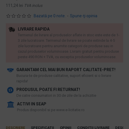
111,24 lei
TVA inclus
Bazată pe 0 note.
-
Spune-ţi opinia
LIVRARE RAPIDA
Termenul de livrare al produselor aflate in stoc este este de 1-
3 zile lucratoare. Termenul de livrare se poate extinde la 4-5
zile lucratoare pentru anumite categorii de produse sau in
cazul produselor voluminoase. Livram gratuit pentru produse
peste 490 RON + TVA, cu exceptia produselor voluminoase.
GARANTAM CEL MAI BUN RAPORT CALITATE-PRET!
​Bucura-te de produse calitative, suport eficient si o livrare
rapida!
PRODUSUL POATE FI RETURNAT!
De catre consumatori in 30 de zile de la achizitie
ACTIVI IN SEAP
Produs disponibil si pe www.e-licitatie.ro
DESCRIERE
SPECIFICATII
OPINII
CONDITII LIVRARE
DESCAR