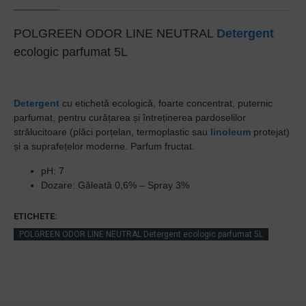
POLGREEN ODOR LINE NEUTRAL
Detergent
ecologic parfumat 5L
Detergent
cu etichetă ecologică, foarte concentrat, puternic
parfumat, pentru curățarea și întreținerea pardoselilor
strălucitoare (plăci porțelan, termoplastic sau
linoleum
protejat)
și a suprafețelor moderne. Parfum fructat.
pH: 7
Dozare: Găleată 0,6% – Spray 3%
ETICHETE:
POLGREEN ODOR LINE NEUTRAL Detergent ecologic parfumat 5L