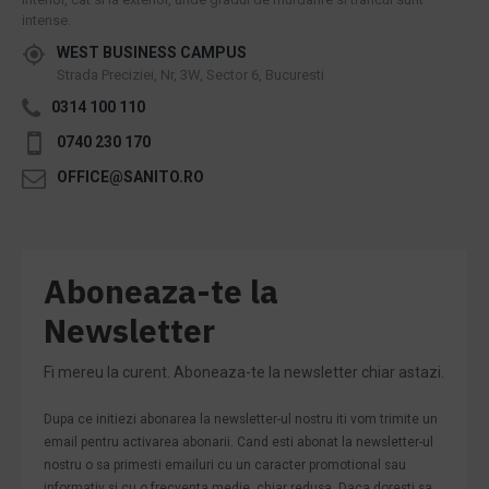
intense.
WEST BUSINESS CAMPUS
Strada Preciziei, Nr, 3W, Sector 6, Bucuresti
0314 100 110
0740 230 170
OFFICE@SANITO.RO
Aboneaza-te la
Newsletter
Fi mereu la curent. Aboneaza-te la newsletter chiar astazi.
Dupa ce initiezi abonarea la newsletter-ul nostru iti vom trimite un
email pentru activarea abonarii. Cand esti abonat la newsletter-ul
nostru o sa primesti emailuri cu un caracter promotional sau
informativ si cu o frecventa medie, chiar redusa. Daca doresti sa