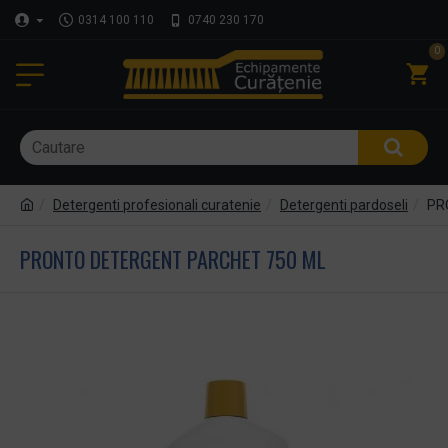
0314 100 110
0740 230 170
0
Detergenti profesionali curatenie
Detergenti pardoseli
PR
PRONTO DETERGENT PARCHET 750 ML