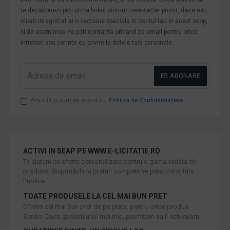
te dezabonezi poti urma linkul dintr-un newsletter primit, daca esti
client inregistrat ai o sectiune speciala in contul tau in acest scop,
si de asemenea ne poti contacta oricand pe email pentru orice
intrebari sau cerinte cu privire la datele tale personale.
ABONARE
Am citit şi sunt de acord cu
Politica de Confidentialitate
ACTIVI IN SEAP PE WWW.E-LICITATIE.RO
Te ajutam cu oferte personalizate pentru o gama variata de
produse, disponibile la preturi competitive pentru Institutii
Publice.
TOATE PRODUSELE LA CEL MAI BUN PRET
Oferim cel mai bun pret de pe piata, pentru orice produs
Sanito. Daca gasesti unul mai mic, promitem sa il echivalam.