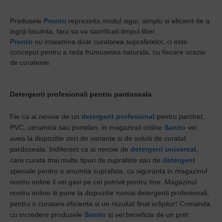
Produsele
Pronto
reprezinta modul sigur, simplu si eficient de a
ingriji locuinta, fara sa va sacrificati timpul liber.
Pronto
nu inseamna doar curatarea suprafetelor, ci este
conceput pentru a reda frumusetea naturala, cu fiecare ocazie
de curatenie.
Detergenti profesionali pentru pardoseala
Fie ca ai nevoie de un
detergent profesional
pentru parchet,
PVC, ceramica sau portelan, in magazinul online
Sanito
vei
avea la dispozitie zeci de variante si de solutii de curatat
pardoseala. Indiferent ca ai nevoie de
detergent universal
,
care curata mai multe tipuri de suprafete sau de
detergent
speciale pentru o anumita suprafata, cu siguranta in magazinul
nostru online il vei gasi pe cel potrivit pentru tine. Magazinul
nostru online iti pune la dispozitie numai detergenti profesionali,
pentru o curatare eficienta si un rezultat final sclipitor! Comanda
cu incredere produsele
Sanito
si vei beneficia de un pret