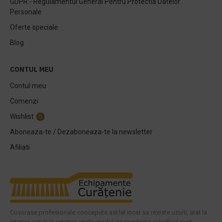
GDPR - Regulamentul General Pentru Protectia Datelor
Personale
Oferte speciale
Blog
CONTUL MEU
Contul meu
Comenzi
Wishlist
0
Aboneaza-te / Dezaboneaza-te la newsletter
Afiliati
Covorase profesionale concepute astfel incat sa reziste uzurii, atat la
interior, cat si la exterior, unde gradul de murdarire si traficul sunt