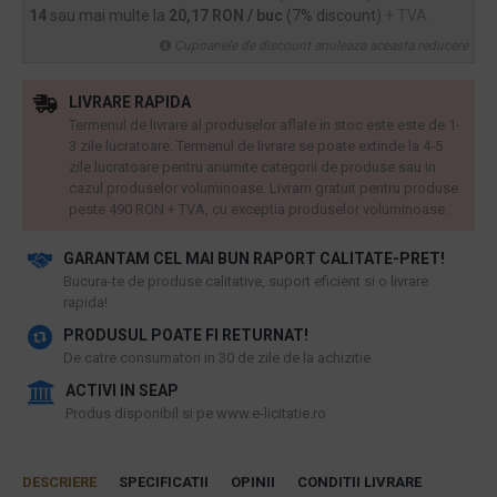
14
sau mai multe la
20,17 RON / buc
(7% discount)
+ TVA
Cupoanele de discount anuleaza aceasta reducere
LIVRARE RAPIDA
Termenul de livrare al produselor aflate in stoc este este de 1-
3 zile lucratoare. Termenul de livrare se poate extinde la 4-5
zile lucratoare pentru anumite categorii de produse sau in
cazul produselor voluminoase. Livram gratuit pentru produse
peste 490 RON + TVA, cu exceptia produselor voluminoase.
GARANTAM CEL MAI BUN RAPORT CALITATE-PRET!
​Bucura-te de produse calitative, suport eficient si o livrare
rapida!
PRODUSUL POATE FI RETURNAT!
De catre consumatori in 30 de zile de la achizitie
ACTIVI IN SEAP
Produs disponibil si pe www.e-licitatie.ro
DESCRIERE
SPECIFICATII
OPINII
CONDITII LIVRARE