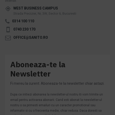
intense.
WEST BUSINESS CAMPUS
Strada Preciziei, Nr, 3W, Sector 6, Bucuresti
0314 100 110
0740 230 170
OFFICE@SANITO.RO
Aboneaza-te la
Newsletter
Fi mereu la curent. Aboneaza-te la newsletter chiar astazi.
Dupa ce initiezi abonarea la newsletter-ul nostru iti vom trimite un
email pentru activarea abonarii. Cand esti abonat la newsletter-ul
nostru o sa primesti emailuri cu un caracter promotional sau
informativ si cu o frecventa medie, chiar redusa. Daca doresti sa