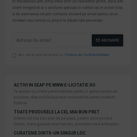
te dezabonezi poti urma linkul dintr-un newsletter primit, daca esti
client inregistrat ai o sectiune speciala in contul tau in acest scop,
si de asemenea ne poti contacta oricand pe email pentru orice
intrebari sau cerinte cu privire la datele tale personale.
ABONARE
Am citit şi sunt de acord cu
Politica de Confidentialitate
ACTIVI IN SEAP PE WWW.E-LICITATIE.RO
Te ajutam cu oferte personalizate pentru o gama variata de
produse, disponibile la preturi competitive pentru Institutii
Publice.
TOATE PRODUSELE LA CEL MAI BUN PRET
Oferim cel mai bun pret de pe piata, pentru orice produs
Sanito. Daca gasesti unul mai mic, promitem sa il echivalam.
CURATENIE DINTR-UN SINGUR LOC