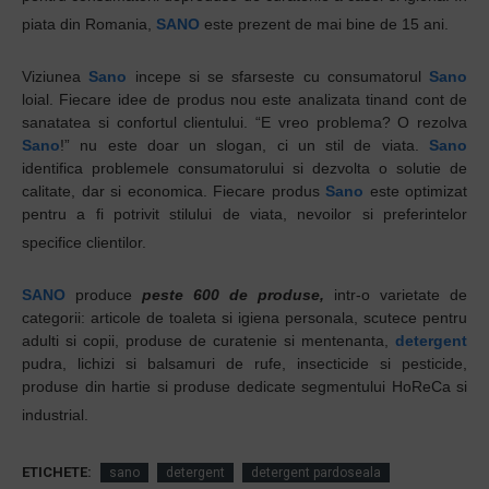
piata din Romania,
SANO
este prezent de mai bine de 15 ani.
Viziunea
Sano
incepe si se sfarseste cu consumatorul
Sano
loial. Fiecare idee de produs nou este analizata tinand cont de
sanatatea si confortul clientului. “E vreo problema? O rezolva
Sano
!” nu este doar un slogan, ci un stil de viata.
Sano
identifica problemele consumatorului si dezvolta o solutie de
calitate, dar si economica. Fiecare produs
Sano
este optimizat
pentru a fi potrivit stilului de viata, nevoilor si preferintelor
specifice clientilor.
SANO
produce
peste 600 de produse,
intr-o varietate de
categorii: articole de toaleta si igiena personala, scutece pentru
adulti si copii, produse de curatenie si mentenanta,
detergent
pudra, lichizi si balsamuri de rufe, insecticide si pesticide,
produse din hartie si produse dedicate segmentului HoReCa si
industrial.
ETICHETE:
sano
detergent
detergent pardoseala