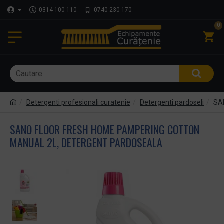
0314 100 110
0740 230 170
0
Detergenti profesionali curatenie
Detergenti pardoseli
SA
SANO FLOOR FRESH HOME PAMPERING COTTON
MANUAL 2L, DETERGENT PARDOSEALA