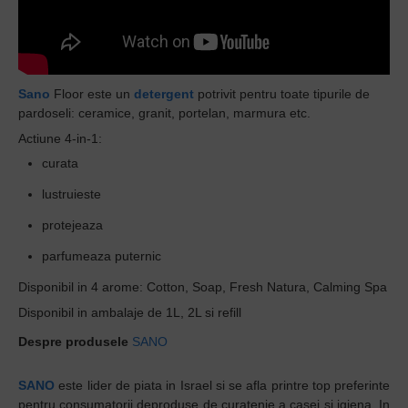
Sano
Floor este un
detergent
potrivit pentru toate tipurile de
pardoseli: ceramice, granit, portelan, marmura etc.
Actiune 4-in-1:
curata
l
ustruieste
protejeaza
parfumeaza puternic
Disponibil in 4 arome: Cotton, Soap, Fresh Natura, Calming Spa
Disponibil in ambalaje de 1L, 2L si refill
Despre produsele
SANO
SANO
este lider de piata in Israel si se afla printre top preferinte
pentru
consumatorii deproduse de curatenie a casei si igiena. In