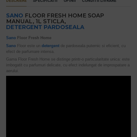
DESCRIERE
SPECIFICATII
OPINII
CONDITII LIVRARE
SANO
FLOOR FRESH HOME SOAP
MANUAL, 1L STICLA,
DETERGENT PARDOSEALA
Sano
Floor Fresh Home
Sano
Floor este un
detergent
de pardoseala puternic si eficient, cu
efect de parfumare intensa.
Gama Floor Fresh Home se distinge printr-o particularitate unica: este
imbogatit cu parfumuri delicate, cu efect indelungat de improspatare a
aerului.