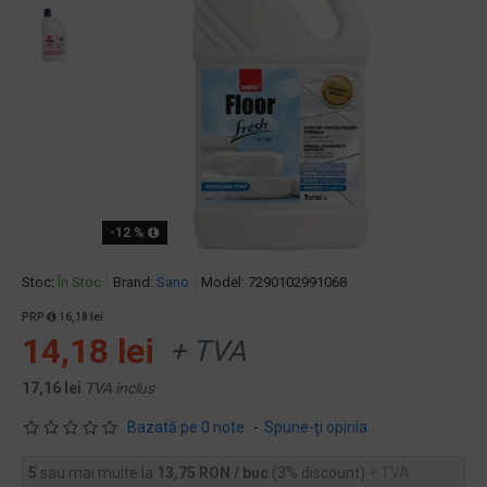
-12 %
Stoc:
În Stoc
Brand:
Sano
Model:
7290102991068
PRP
16,18 lei
14,18 lei
+ TVA
17,16 lei
TVA inclus
Bazată pe 0 note.
-
Spune-ţi opinia
5
sau mai multe la
13,75 RON / buc
(3% discount)
+ TVA