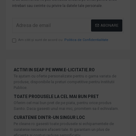
intrebari sau cerinte cu privire la datele tale personale.
ABONARE
Am citit şi sunt de acord cu
Politica de Confidentialitate
ACTIVI IN SEAP PE WWW.E-LICITATIE.RO
Te ajutam cu oferte personalizate pentru o gama variata de
produse, disponibile la preturi competitive pentru Institutii
Publice.
TOATE PRODUSELE LA CEL MAI BUN PRET
Oferim cel mai bun pret de pe piata, pentru orice produs
Sanito. Daca gasesti unul mai mic, promitem sa il echivalam.
CURATENIE DINTR-UN SINGUR LOC
Pe cleane.ro gasesti toate produsele si echipamentele de
curatenie necesare afacerii tale. Iti garantam un plus de
eficienta si costuri reduse semnificativ.