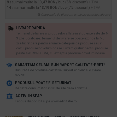
9
sau mai multe la
13,47 RON / buc
(5% discount)
+ TVA
14
sau mai multe la
13,19 RON / buc
(7% discount)
+ TVA
Cupoanele de discount anuleaza aceasta reducere
LIVRARE RAPIDA
Termenul de livrare al produselor aflate in stoc este este de 1-
3 zile lucratoare. Termenul de livrare se poate extinde la 4-5
zile lucratoare pentru anumite categorii de produse sau in
cazul produselor voluminoase. Livram gratuit pentru produse
peste 490 RON + TVA, cu exceptia produselor voluminoase.
GARANTAM CEL MAI BUN RAPORT CALITATE-PRET!
​Bucura-te de produse calitative, suport eficient si o livrare
rapida!
PRODUSUL POATE FI RETURNAT!
De catre consumatori in 30 de zile de la achizitie
ACTIVI IN SEAP
Produs disponibil si pe www.e-licitatie.ro