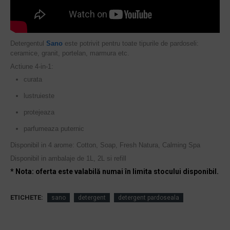
Detergentul
Sano
este potrivit pentru toate tipurile de pardoseli:
ceramice, granit, portelan, marmura etc.
Actiune 4-in-1:
curata
lustruieste
protejeaza
parfumeaza puternic
Disponibil in 4 arome: Cotton, Soap, Fresh Natura, Calming Spa
Disponibil in ambalaje de 1L, 2L si refill
* Nota: oferta este valabilă numai în limita stocului disponibil.
ETICHETE:
sano
detergent
detergent pardoseala