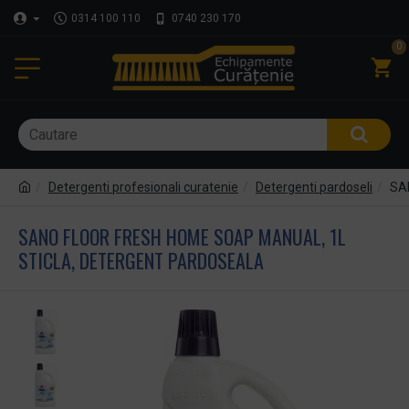
0314 100 110
0740 230 170
0
Detergenti profesionali curatenie
Detergenti pardoseli
SAN
SANO FLOOR FRESH HOME SOAP MANUAL, 1L
STICLA, DETERGENT PARDOSEALA