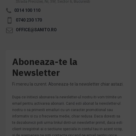
Strada Preciziei, Nr, 3W, Sector 6, Bucuresti
0314 100 110
0740 230 170
OFFICE@SANITO.RO
Aboneaza-te la
Newsletter
Fi mereu la curent. Aboneaza-te la newsletter chiar astazi.
Dupa ce initiezi abonarea la newsletter-ul nostru iti vom trimite un
email pentru activarea abonarii. Cand esti abonat la newsletter-ul
nostru o sa primesti emailuri cu un caracter promotional sau
informativ si cu o frecventa medie, chiar redusa. Daca doresti sa
te dezabonezi poti urma linkul dintr-un newsletter primit, daca esti
client inregistrat ai o sectiune speciala in contul tau in acest scop,
si de asemenea ne poti contacta oricand pe email pentru orice