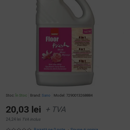
Stoc:
În Stoc
Brand:
Sano
Model:
7290013268884
20,03 lei
+ TVA
24,24 lei
TVA inclus
Bazată pe 0 note.
-
Spune-ţi opinia