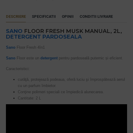
DESCRIERE
SPECIFICATII
OPINII
CONDITII LIVRARE
SANO
FLOOR FRESH MUSK MANUAL, 2L,
DETERGENT PARDOSEALA
Sano
Floor Fresh 4în1
Sano
Floor este un
detergent
pentru pardoseală puternic și eficient.
Caracteristici:
curăţă, protejează podeaua, oferă luciu şi împrospătează aerul
cu un parfum îmbietor.
Conţine polimeri speciali ce împiedică alunecarea.
Cantitate: 2 L