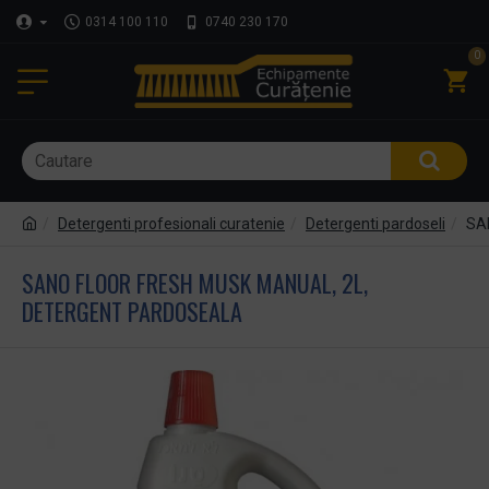
0314 100 110
0740 230 170
0
Detergenti profesionali curatenie
Detergenti pardoseli
SA
SANO FLOOR FRESH MUSK MANUAL, 2L,
DETERGENT PARDOSEALA