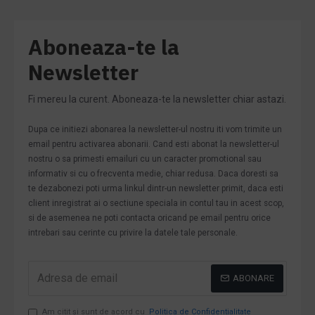
Aboneaza-te la
Newsletter
Fi mereu la curent. Aboneaza-te la newsletter chiar astazi.
Dupa ce initiezi abonarea la newsletter-ul nostru iti vom trimite un
email pentru activarea abonarii. Cand esti abonat la newsletter-ul
nostru o sa primesti emailuri cu un caracter promotional sau
informativ si cu o frecventa medie, chiar redusa. Daca doresti sa
te dezabonezi poti urma linkul dintr-un newsletter primit, daca esti
client inregistrat ai o sectiune speciala in contul tau in acest scop,
si de asemenea ne poti contacta oricand pe email pentru orice
intrebari sau cerinte cu privire la datele tale personale.
ABONARE
Am citit şi sunt de acord cu
Politica de Confidentialitate