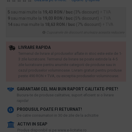
5
sau mai multe la
19,43 RON / buc
(3% discount)
+ TVA
9
sau mai multe la
19,03 RON / buc
(5% discount)
+ TVA
14
sau mai multe la
18,63 RON / buc
(7% discount)
+ TVA
Cupoanele de discount anuleaza aceasta reducere
LIVRARE RAPIDA
Termenul de livrare al produselor aflate in stoc este este de 1-
3 zile lucratoare. Termenul de livrare se poate extinde la 4-5
zile lucratoare pentru anumite categorii de produse sau in
cazul produselor voluminoase. Livram gratuit pentru produse
peste 490 RON + TVA, cu exceptia produselor voluminoase.
GARANTAM CEL MAI BUN RAPORT CALITATE-PRET!
​Bucura-te de produse calitative, suport eficient si o livrare
rapida!
PRODUSUL POATE FI RETURNAT!
De catre consumatori in 30 de zile de la achizitie
ACTIVI IN SEAP
Produs disponibil si pe www.e-licitatie.ro