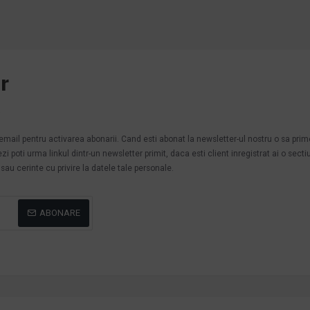
r
.
n email pentru activarea abonarii. Cand esti abonat la newsletter-ul nostru o sa pri
poti urma linkul dintr-un newsletter primit, daca esti client inregistrat ai o secti
au cerinte cu privire la datele tale personale.
ABONARE