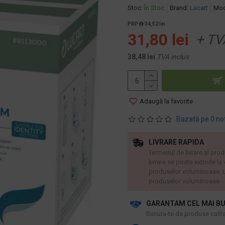
Stoc:
În Stoc
Brand:
Lucart
Mod
PRP
34,52 lei
31,80 lei
+ TV
38,48 lei
TVA inclus
Adaugă la favorite
Bazată pe 0 no
LIVRARE RAPIDA
Termenul de livrare al prod
livrare se poate extinde la
produselor voluminoase. L
produselor voluminoase.
GARANTAM CEL MAI BU
​Bucura-te de produse calitat