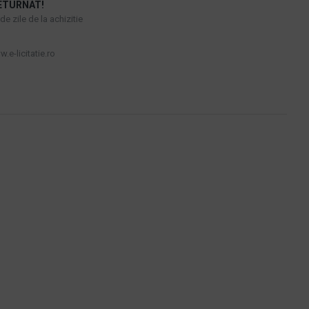
ETURNAT!
e zile de la achizitie
.e-licitatie.ro