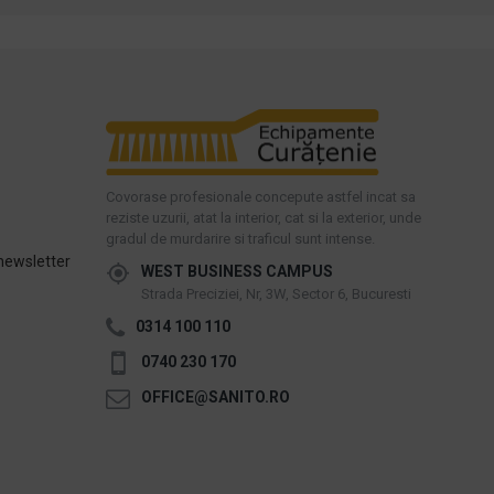
Covorase profesionale concepute astfel incat sa
reziste uzurii, atat la interior, cat si la exterior, unde
gradul de murdarire si traficul sunt intense.
newsletter
WEST BUSINESS CAMPUS
Strada Preciziei, Nr, 3W, Sector 6, Bucuresti
0314 100 110
0740 230 170
OFFICE@SANITO.RO