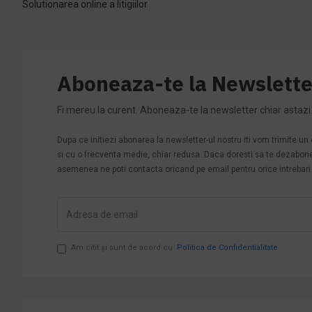
Solutionarea online a litigiilor
Aboneaza-te la Newslette
Fi mereu la curent. Aboneaza-te la newsletter chiar astazi
Dupa ce initiezi abonarea la newsletter-ul nostru iti vom trimite u
si cu o frecventa medie, chiar redusa. Daca doresti sa te dezabonezi 
asemenea ne poti contacta oricand pe email pentru orice intrebari s
Am citit şi sunt de acord cu
Politica de Confidentialitate