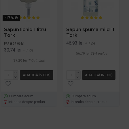
-17 %
Sapun lichid 1 litru
Sapun spuma mild 1l
Tork
Tork
46,93 lei
+ TVA
PRP
37,06 lei
30,74 lei
+ TVA
56,79 lei
TVA inclus
37,20 lei
TVA inclus
ADAUGĂ ÎN COŞ
ADAUGĂ ÎN COŞ
Cumpara acum
Cumpara acum
Intreaba despre produs
Intreaba despre produs