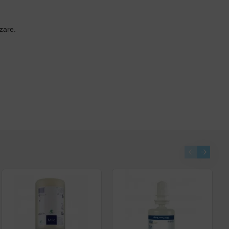
izare.