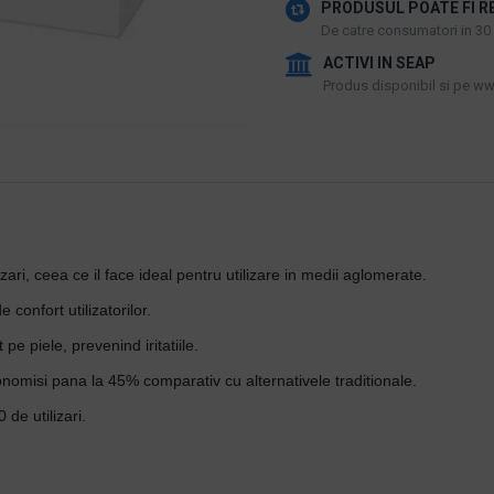
PRODUSUL POATE FI R
De catre consumatori in 30 d
ACTIVI IN SEAP
Produs disponibil si pe www
zari, ceea ce il face ideal pentru utilizare in medii aglomerate.
confort utilizatorilor.
pe piele, prevenind iritatiile.
economisi pana la 45% comparativ cu alternativele traditionale.
de utilizari.