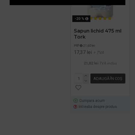
-20 %
Sapun lichid 475 ml
Tork
PRP
21,60 lei
17,37 lei
+ TVA
21,02 lei
TVA inclus
ADAUGĂ ÎN COŞ
Cumpara acum
Intreaba despre produs