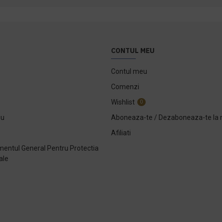
CONTUL MEU
Contul meu
Comenzi
Wishlist
0
ou
Aboneaza-te / Dezaboneaza-te la 
Afiliati
entul General Pentru Protectia
ale
e