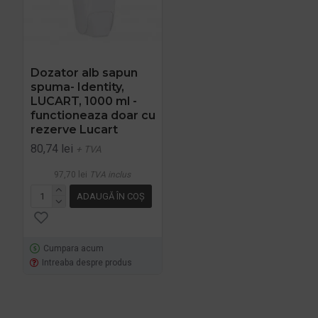
Dozator alb sapun
spuma- Identity,
LUCART, 1000 ml -
functioneaza doar cu
rezerve Lucart
80,74 lei
+ TVA
97,70 lei
TVA inclus
ADAUGĂ ÎN COŞ
Cumpara acum
Intreaba despre produs