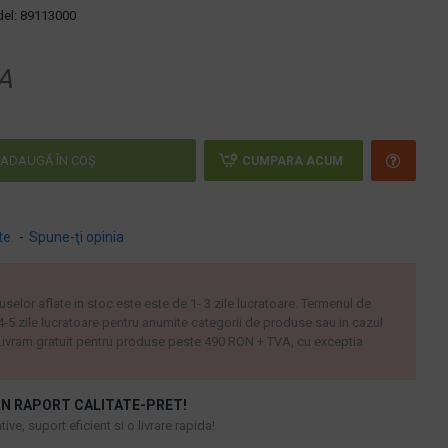
el:
89113000
A
ADAUGĂ ÎN COŞ
CUMPARA ACUM
te.
-
Spune-ţi opinia
uselor aflate in stoc este este de 1- 3 zile lucratoare. Termenul de
 4-5 zile lucratoare pentru anumite categorii de produse sau in cazul
ivram gratuit pentru produse peste 490 RON + TVA, cu exceptia
N RAPORT CALITATE-PRET!
ive, suport eficient si o livrare rapida!