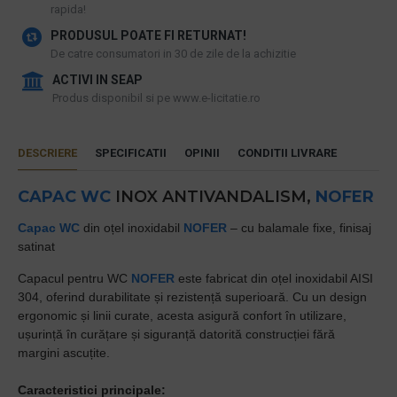
rapida!
PRODUSUL POATE FI RETURNAT!
De catre consumatori in 30 de zile de la achizitie
ACTIVI IN SEAP
Produs disponibil si pe www.e-licitatie.ro
DESCRIERE
SPECIFICATII
OPINII
CONDITII LIVRARE
CAPAC WC
INOX ANTIVANDALISM,
NOFER
Capac WC
din oțel inoxidabil
NOFER
– cu balamale fixe, finisaj
satinat
Capacul pentru WC
NOFER
este fabricat din oțel inoxidabil AISI
304, oferind durabilitate și rezistență superioară. Cu un design
ergonomic și linii curate, acesta asigură confort în utilizare,
ușurință în curățare și siguranță datorită construcției fără
margini ascuțite.
Caracteristici principale: