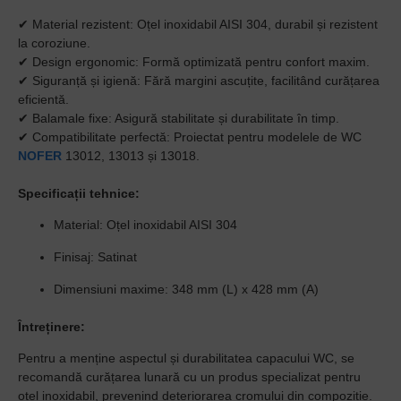
✔
Material rezistent:
Oțel inoxidabil AISI 304, durabil și rezistent
la coroziune.
✔
Design ergonomic:
Formă optimizată pentru confort maxim.
✔
Siguranță și igienă:
Fără margini ascuțite, facilitând curățarea
eficientă.
✔
Balamale fixe:
Asigură stabilitate și durabilitate în timp.
✔
Compatibilitate perfectă:
Proiectat pentru modelele de WC
NOFER
13012, 13013 și 13018.
Specificații tehnice:
Material:
Oțel inoxidabil AISI 304
Finisaj:
Satinat
Dimensiuni maxime:
348 mm (L) x 428 mm (A)
Întreținere:
Pentru a menține aspectul și durabilitatea capacului WC, se
recomandă curățarea lunară cu un produs specializat pentru
oțel inoxidabil, prevenind deteriorarea cromului din compoziție.