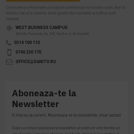
Covorase profesionale concepute astfel incat sa reziste uzurii, atat la
interior, cat si la exterior, unde gradul de murdarire si traficul sunt
intense.
WEST BUSINESS CAMPUS
Strada Preciziei, Nr, 3W, Sector 6, Bucuresti
0314 100 110
0740 230 170
OFFICE@SANITO.RO
Aboneaza-te la
Newsletter
Fi mereu la curent. Aboneaza-te la newsletter chiar astazi.
Dupa ce initiezi abonarea la newsletter-ul nostru iti vom trimite un