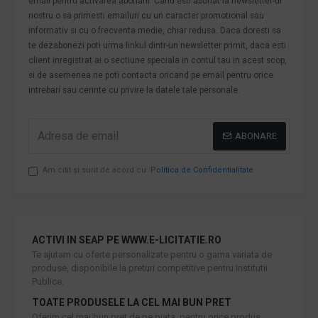
email pentru activarea abonarii. Cand esti abonat la newsletter-ul
nostru o sa primesti emailuri cu un caracter promotional sau
informativ si cu o frecventa medie, chiar redusa. Daca doresti sa
te dezabonezi poti urma linkul dintr-un newsletter primit, daca esti
client inregistrat ai o sectiune speciala in contul tau in acest scop,
si de asemenea ne poti contacta oricand pe email pentru orice
intrebari sau cerinte cu privire la datele tale personale.
ABONARE
Am citit şi sunt de acord cu
Politica de Confidentialitate
ACTIVI IN SEAP PE WWW.E-LICITATIE.RO
Te ajutam cu oferte personalizate pentru o gama variata de
produse, disponibile la preturi competitive pentru Institutii
Publice.
TOATE PRODUSELE LA CEL MAI BUN PRET
Oferim cel mai bun pret de pe piata, pentru orice produs