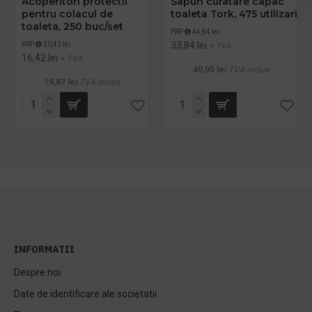
Acoperitori protectii
Sapun curatare capac
pentru colacul de
toaleta Tork, 475 utilizari
toaleta, 250 buc/set
PRP
44,84 lei
33,84 lei
PRP
20,43 lei
+ TVA
16,42 lei
+ TVA
40,95 lei
TVA inclus
19,87 lei
TVA inclus
INFORMATII
Despre noi
Date de identificare ale societatii