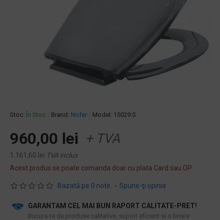
Stoc:
În Stoc
Brand:
Nofer
Model:
15029.S
960,00 lei
+ TVA
1.161,60 lei
TVA inclus
Acest produs se poate comanda doar cu plata Card sau OP
Bazată pe 0 note.
-
Spune-ţi opinia
GARANTAM CEL MAI BUN RAPORT CALITATE-PRET!
​Bucura-te de produse calitative, suport eficient si o livrare