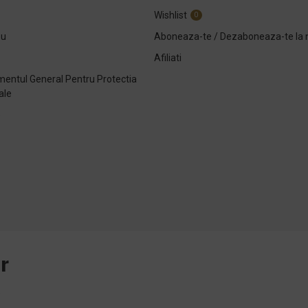
Wishlist
0
ou
Aboneaza-te / Dezaboneaza-te la 
Afiliati
entul General Pentru Protectia
ale
e
r
.