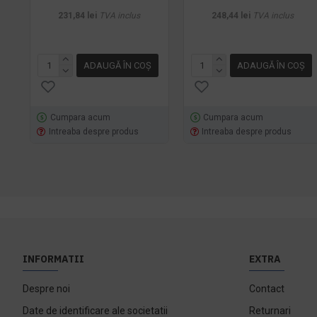
231,84 lei
TVA inclus
248,44 lei
TVA inclus
ADAUGĂ ÎN COŞ
ADAUGĂ ÎN COŞ
Cumpara acum
Cumpara acum
Intreaba despre produs
Intreaba despre produs
INFORMATII
EXTRA
Despre noi
Contact
Date de identificare ale societatii
Returnari