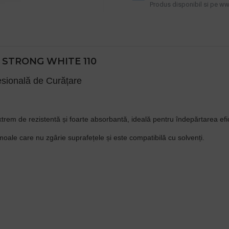
Produs disponibil si pe www
STRONG WHITE 110
sională de Curățare
m de rezistentă și foarte absorbantă, ideală pentru îndepărtarea efic
moale care nu zgârie suprafețele și este compatibilă cu solvenți.