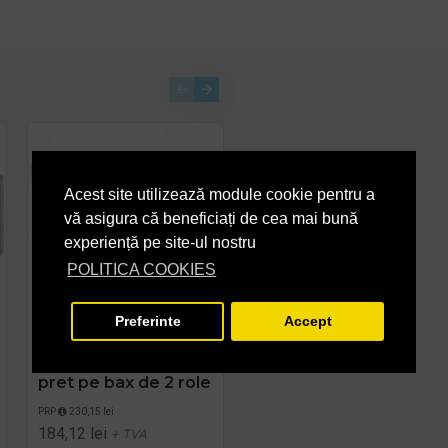
Acest site utilizează module cookie pentru a
vă asigura că beneficiați de cea mai bună
experiență pe site-ul nostru
POLITICA COOKIES
-20 %
Preferinte
Accept
Rola industriala
Rola Tork Heavy-Duty
servoil blue Tork x2,
1 str. 106.4m
pret pe bax de 2 role
228,80 lei
+ TVA
PRP
230,15 lei
276,85 lei
TVA inclus
184,12 lei
+ TVA