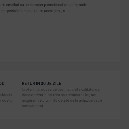
mesti emailuri cu un caracter promotional sau informativ
une speciala in contul tau in acest scop, si de
OC
RETUR IN 30 DE ZILE
i
Iti oferim produse de cea mai inalta calitate, dar
afacerii
daca doresti inlocuirea sau returnarea lor, noi
i costuri
asiguram returul in 30 de zile de la achizitie catre
consumatori.