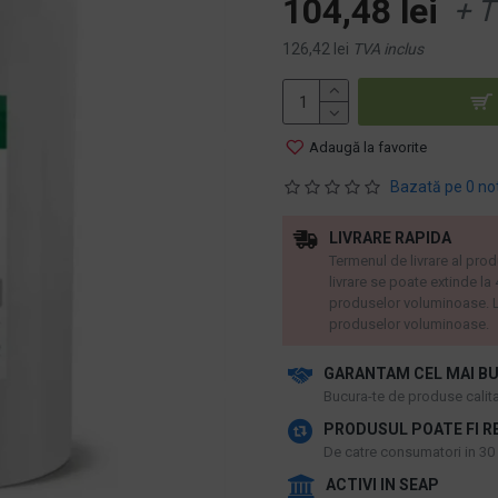
104,48 lei
+ T
126,42 lei
TVA inclus
Adaugă la favorite
Bazată pe 0 no
LIVRARE RAPIDA
Termenul de livrare al prod
livrare se poate extinde la
produselor voluminoase. L
produselor voluminoase.
GARANTAM CEL MAI BU
​Bucura-te de produse calitat
PRODUSUL POATE FI R
De catre consumatori in 30 d
ACTIVI IN SEAP