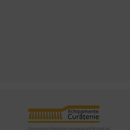
60,12 lei
TVA inclus
234,64 lei
TVA inclus
ADAUGĂ ÎN COŞ
ADAUGĂ ÎN COŞ
Cumpara acum
Cumpara acum
Intreaba despre produs
Intreaba despre produs
Covorase profesionale concepute astfel incat sa