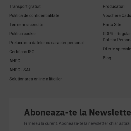
Transport gratuit
Producatori
Politica de confidentialitate
Vouchere Cad
Termeni si conditii
Harta Site
Politica cookie
GDPR - Regulam
Datelor Person
Prelucrarea datelor cu caracter personal
Oferte special
Certificari ISO
Blog
ANPC
ANPC - SAL
Solutionarea online a litigiilor
Aboneaza-te la Newslette
Fi mereu la curent. Aboneaza-te la newsletter chiar astazi