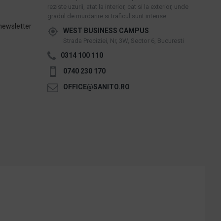
reziste uzurii, atat la interior, cat si la exterior, unde
gradul de murdarire si traficul sunt intense.
newsletter
WEST BUSINESS CAMPUS
Strada Preciziei, Nr, 3W, Sector 6, Bucuresti
0314 100 110
0740 230 170
OFFICE@SANITO.RO