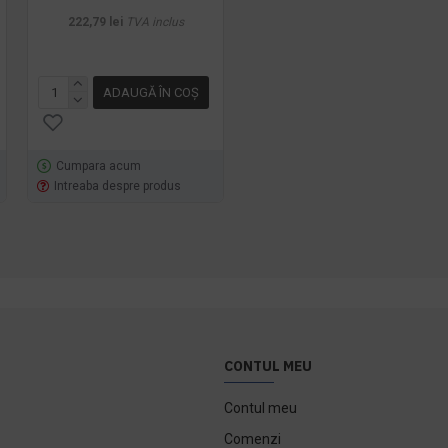
222,79 lei
TVA inclus
ADAUGĂ ÎN COŞ
ADAUGĂ ÎN COŞ
Cumpara acum
Cumpara acum
Intreaba despre produs
Intreaba despre produs
CONTUL MEU
Contul meu
Comenzi