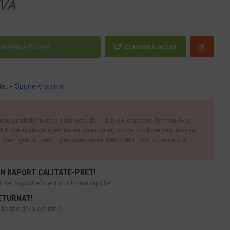
VA
ADAUGĂ ÎN COŞ
CUMPARA ACUM
te.
-
Spune-ţi opinia
uselor aflate in stoc este este de 1- 3 zile lucratoare. Termenul de
 4-5 zile lucratoare pentru anumite categorii de produse sau in cazul
ivram gratuit pentru produse peste 490 RON + TVA, cu exceptia
N RAPORT CALITATE-PRET!
ive, suport eficient si o livrare rapida!
ETURNAT!
e zile de la achizitie