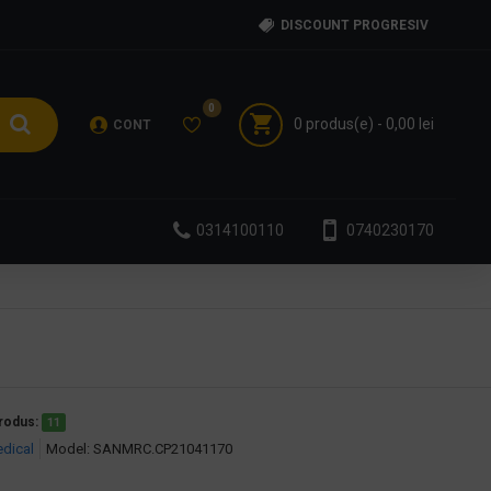
DISCOUNT PROGRESIV
0
0 produs(e) - 0,00 lei
CONT
0314100110
0740230170
produs:
11
dical
Model:
SANMRC.CP21041170