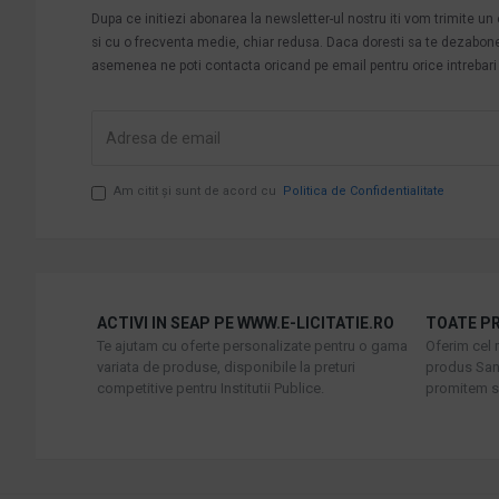
Dupa ce initiezi abonarea la newsletter-ul nostru iti vom trimite u
si cu o frecventa medie, chiar redusa. Daca doresti sa te dezabonezi 
asemenea ne poti contacta oricand pe email pentru orice intrebari s
Am citit şi sunt de acord cu
Politica de Confidentialitate
ACTIVI IN SEAP PE WWW.E-LICITATIE.RO
TOATE PR
Te ajutam cu oferte personalizate pentru o gama
Oferim cel 
variata de produse, disponibile la preturi
produs Sani
competitive pentru Institutii Publice.
promitem sa