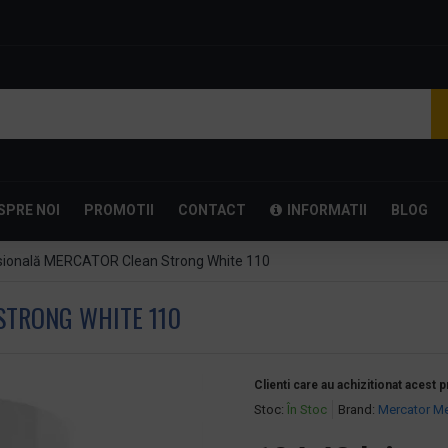
SPRE NOI
PROMOTII
CONTACT
INFORMATII
BLOG
sională MERCATOR Clean Strong White 110
STRONG WHITE 110
Clienti care au achizitionat acest 
Stoc:
În Stoc
Brand:
Mercator Me