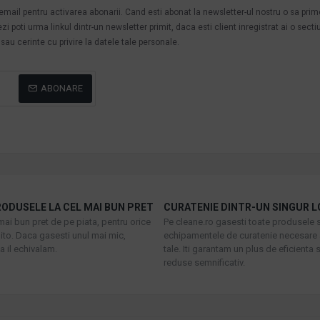
n email pentru activarea abonarii. Cand esti abonat la newsletter-ul nostru o sa pri
poti urma linkul dintr-un newsletter primit, daca esti client inregistrat ai o secti
au cerinte cu privire la datele tale personale.
ABONARE
ODUSELE LA CEL MAI BUN PRET
CURATENIE DINTR-UN SINGUR L
mai bun pret de pe piata, pentru orice
Pe cleane.ro gasesti toate produsele s
to. Daca gasesti unul mai mic,
echipamentele de curatenie necesare 
 il echivalam.
tale. Iti garantam un plus de eficienta s
reduse semnificativ.