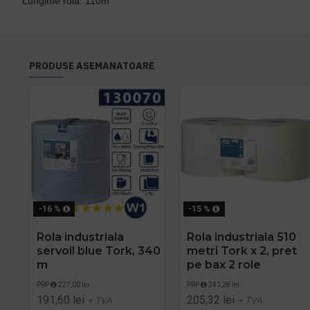
Lungime rola: 110m
PRODUSE ASEMANATOARE
-16 %
-15 %
Rola industriala
Rola industriala 510
servoil blue Tork, 340
metri Tork x 2, pret
m
pe bax 2 role
PRP
227,00 lei
PRP
241,28 lei
191,60 lei
205,32 lei
+ TVA
+ TVA