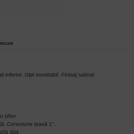
ARCARI
nferior. Oţel inoxidabil. Finisaj satinat
u sifon.
tă. Conexiune țeavă 1".
AISI 304.