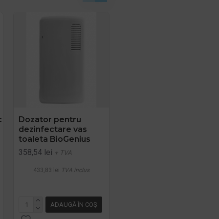
c
Dozator pentru
Perie pentru WC cu
dezinfectare vas
suport din otel vopsit
toaleta BioGenius
negru
358,54 lei
370,00 lei
+ TVA
+ TVA
433,83 lei
TVA inclus
447,70 lei
TVA inclus
ADAUGĂ ÎN COŞ
ADAUGĂ ÎN COŞ