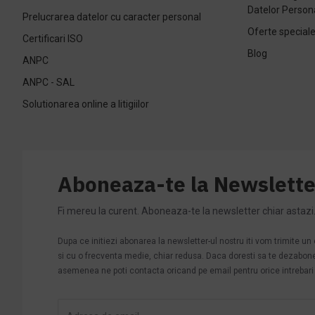
Datelor Person
Prelucrarea datelor cu caracter personal
Oferte special
Certificari ISO
Blog
ANPC
ANPC - SAL
Solutionarea online a litigiilor
Aboneaza-te la Newslette
Fi mereu la curent. Aboneaza-te la newsletter chiar astazi
Dupa ce initiezi abonarea la newsletter-ul nostru iti vom trimite u
si cu o frecventa medie, chiar redusa. Daca doresti sa te dezabonezi 
asemenea ne poti contacta oricand pe email pentru orice intrebari s