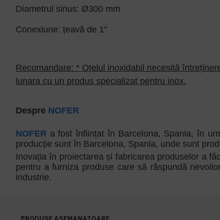
Diametrul sinus: Ø300 mm
Conexiune: țeavă de 1"
Recomandare: * Oțelul inoxidabil necesită întreținer
lunara cu un produs specializat pentru inox.
Despre
NOFER
NOFER
a fost înființat în Barcelona, Spania, în ur
producție sunt în Barcelona, Spania, unde sunt produ
Inovația în proiectarea și fabricarea produselor a f
pentru a furniza produse care să răspundă nevoilo
industrie.
PRODUSE ASEMANATOARE