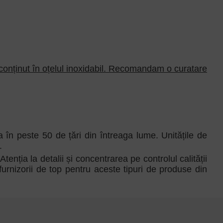
conținut în oțelul inoxidabil. Recomandam o curatare
 în peste 50 de țări din întreaga lume. Unitățile de
.
ția la detalii și concentrarea pe controlul calității
urnizorii de top pentru aceste tipuri de produse din