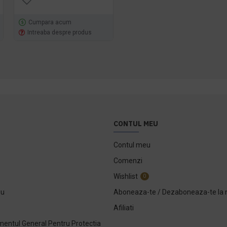
Cumpara acum
Cumpara acum
Intreaba despre produs
Intreaba despre produs
CONTUL MEU
Contul meu
Comenzi
Wishlist
0
ou
Aboneaza-te / Dezaboneaza-te la 
Afiliati
entul General Pentru Protectia