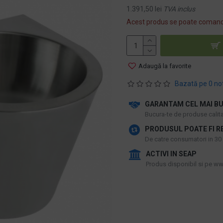
1.391,50 lei
TVA inclus
Acest produs se poate comand
Adaugă la favorite
Bazată pe 0 no
GARANTAM CEL MAI BU
​Bucura-te de produse calitat
PRODUSUL POATE FI R
De catre consumatori in 30 d
ACTIVI IN SEAP
Produs disponibil si pe www