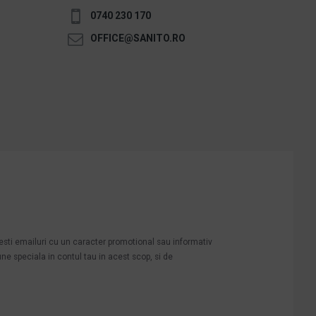
0740 230 170
OFFICE@SANITO.RO
mesti emailuri cu un caracter promotional sau informativ
une speciala in contul tau in acest scop, si de