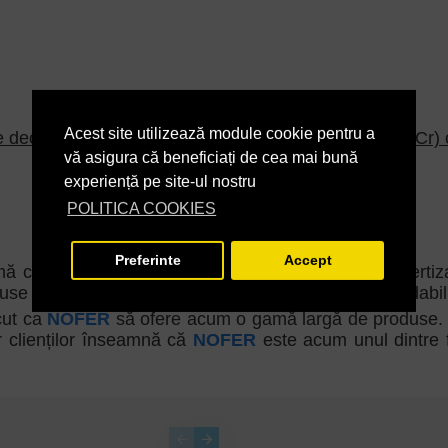
Acest site utilizează module cookie pentru a
e deoarece murdăria în timp poate deteriora cromul (Cr) 
vă asigura că beneficiați de cea mai bună
experiență pe site-ul nostru
POLITICA COOKIES
Preferinte
Accept
mă cu 50 de ani și acum își oferă produsele și expertiza
se peste 1000 de produse sanitare și din oțel inoxidabil
ăcut ca
NOFER
să ofere acum o gamă largă de produse. Aten
r clienților înseamnă că
NOFER
este acum unul dintre f