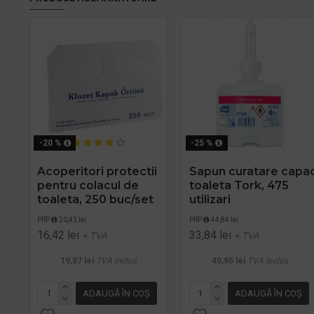
-20 %
-25 %
Acoperitori protectii
Sapun curatare capa
pentru colacul de
toaleta Tork, 475
toaleta, 250 buc/set
utilizari
PRP
20,43 lei
PRP
44,84 lei
16,42 lei
33,84 lei
+ TVA
+ TVA
19,87 lei
TVA inclus
40,95 lei
TVA inclus
ADAUGĂ ÎN COŞ
ADAUGĂ ÎN COŞ