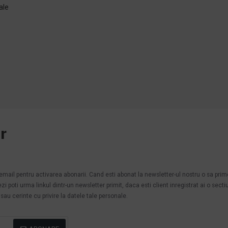
ale
e
r
.
n email pentru activarea abonarii. Cand esti abonat la newsletter-ul nostru o sa pri
poti urma linkul dintr-un newsletter primit, daca esti client inregistrat ai o secti
au cerinte cu privire la datele tale personale.