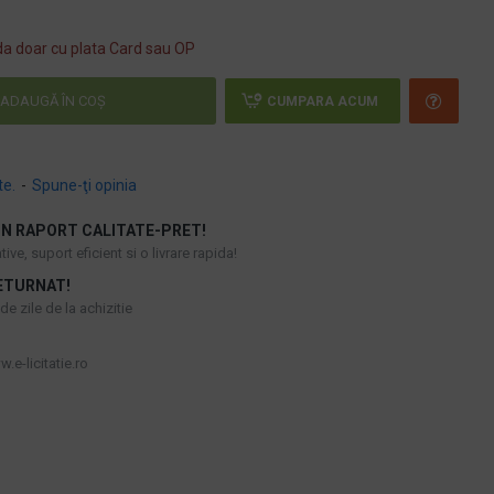
a doar cu plata Card sau OP
ADAUGĂ ÎN COŞ
CUMPARA ACUM
te.
-
Spune-ţi opinia
N RAPORT CALITATE-PRET!
ive, suport eficient si o livrare rapida!
ETURNAT!
e zile de la achizitie
.e-licitatie.ro