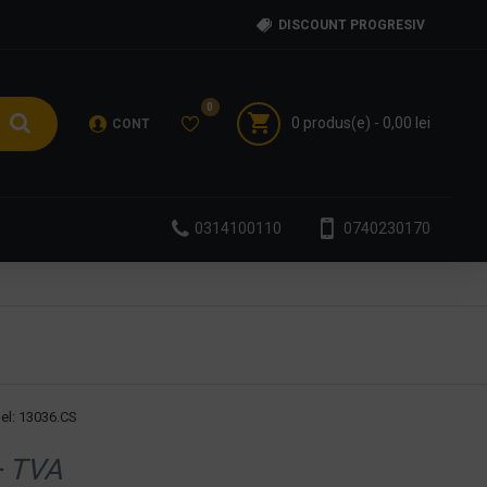
DISCOUNT PROGRESIV
0
0 produs(e) - 0,00 lei
CONT
0314100110
0740230170
el:
13036.CS
 TVA