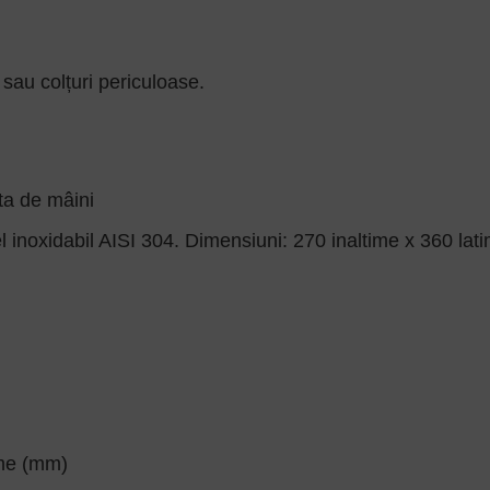
 sau colțuri periculoase.
ta de mâini
otel inoxidabil AISI 304. Dimensiuni: 270 inaltime x 36
ime (mm)