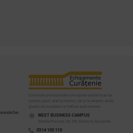
Cumpara acum
Cumpara acum
Intreaba despre produs
Intreaba despre produs
Covorase profesionale concepute astfel incat sa
reziste uzurii, atat la interior, cat si la exterior, unde
gradul de murdarire si traficul sunt intense.
newsletter
WEST BUSINESS CAMPUS
Strada Preciziei, Nr, 3W, Sector 6, Bucuresti
0314 100 110