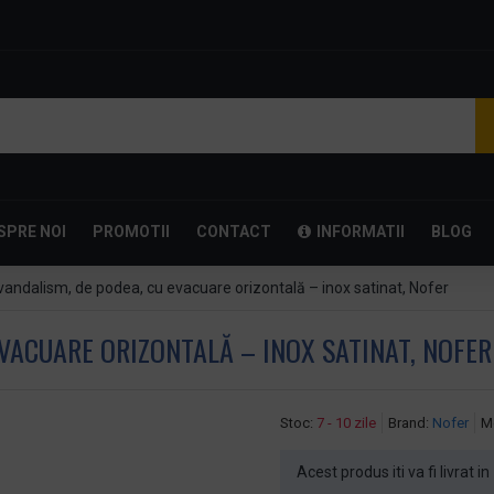
SPRE NOI
PROMOTII
CONTACT
INFORMATII
BLOG
vandalism, de podea, cu evacuare orizontală – inox satinat, Nofer
VACUARE ORIZONTALĂ – INOX SATINAT, NOFER
Stoc:
7 - 10 zile
Brand:
Nofer
M
Acest produs iti va fi livrat in 