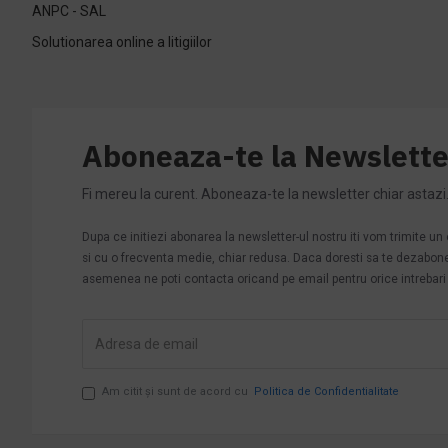
ANPC - SAL
Solutionarea online a litigiilor
Aboneaza-te la Newslette
Fi mereu la curent. Aboneaza-te la newsletter chiar astazi
Dupa ce initiezi abonarea la newsletter-ul nostru iti vom trimite u
si cu o frecventa medie, chiar redusa. Daca doresti sa te dezabonezi 
asemenea ne poti contacta oricand pe email pentru orice intrebari s
Am citit şi sunt de acord cu
Politica de Confidentialitate