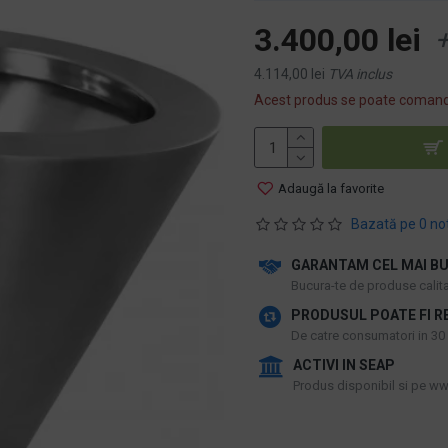
3.400,00 lei
+
4.114,00 lei
TVA inclus
Acest produs se poate comand
Adaugă la favorite
Bazată pe 0 no
GARANTAM CEL MAI BU
​Bucura-te de produse calitat
PRODUSUL POATE FI R
De catre consumatori in 30 d
ACTIVI IN SEAP
Produs disponibil si pe www