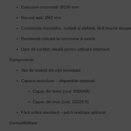
Evacuare orizontală: Ø100 mm
Racord apă: Ø60 mm
Construcție monobloc, sudată și șlefuită, fără muchii tăioas
Rezistență ridicată la coroziune și uzură
Ușor de curățat, ideală pentru utilizare intensivă
Componente:
Vas de toaletă din oțel inoxidabil
Capace
neincluse
– disponibile opțional:
Capac din lemn (cod: 5000AR)
Capac din inox (cod: 15029.S)
Fără orificii standard – pot fi realizate opțional
Compatibilitate: