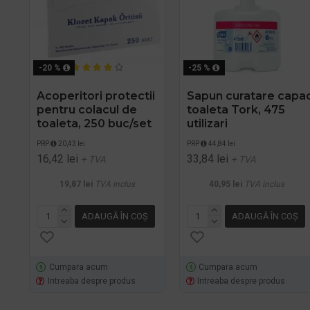
-20 %
-25 %
Acoperitori protectii
Sapun curatare capa
pentru colacul de
toaleta Tork, 475
toaleta, 250 buc/set
utilizari
PRP
20,43 lei
PRP
44,84 lei
16,42 lei
33,84 lei
+ TVA
+ TVA
19,87 lei
TVA inclus
40,95 lei
TVA inclus
ADAUGĂ ÎN COŞ
ADAUGĂ ÎN COŞ
Cumpara acum
Cumpara acum
Intreaba despre produs
Intreaba despre produs