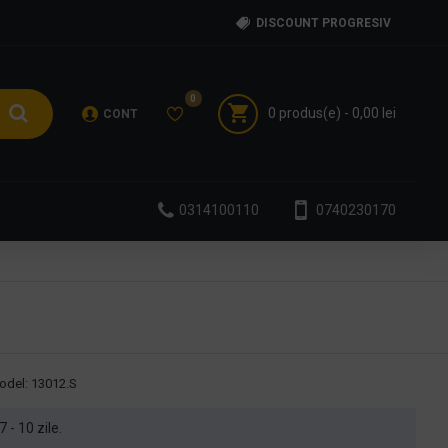
DISCOUNT PROGRESIV
0
0 produs(e) - 0,00 lei
CONT
0314100110
0740230170
odel:
13012.S
7 - 10 zile.