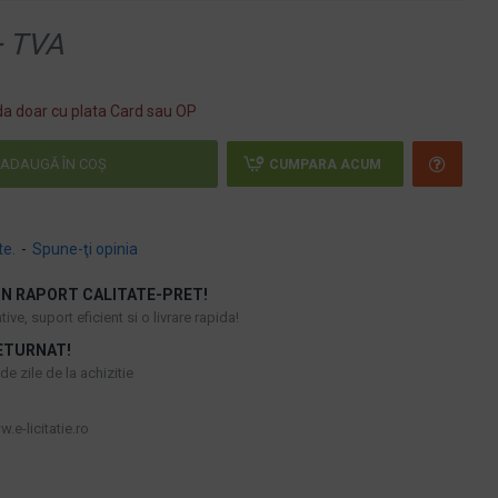
 TVA
a doar cu plata Card sau OP
ADAUGĂ ÎN COŞ
CUMPARA ACUM
te.
-
Spune-ţi opinia
N RAPORT CALITATE-PRET!
ive, suport eficient si o livrare rapida!
ETURNAT!
e zile de la achizitie
.e-licitatie.ro