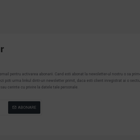
r
.
n email pentru activarea abonarii. Cand esti abonat la newsletter-ul nostru o sa pri
poti urma linkul dintr-un newsletter primit, daca esti client inregistrat ai o secti
au cerinte cu privire la datele tale personale.
ABONARE