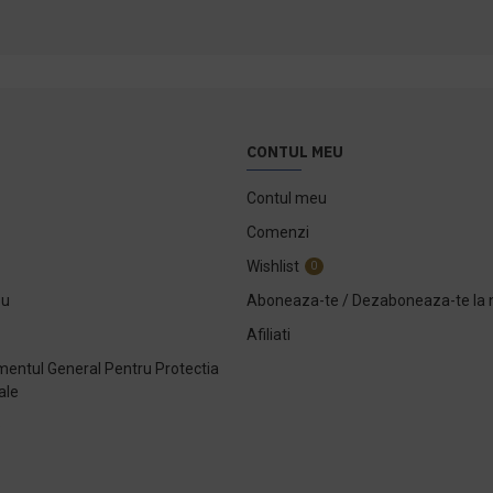
CONTUL MEU
Contul meu
Comenzi
Wishlist
0
ou
Aboneaza-te / Dezaboneaza-te la 
Afiliati
entul General Pentru Protectia
ale
e