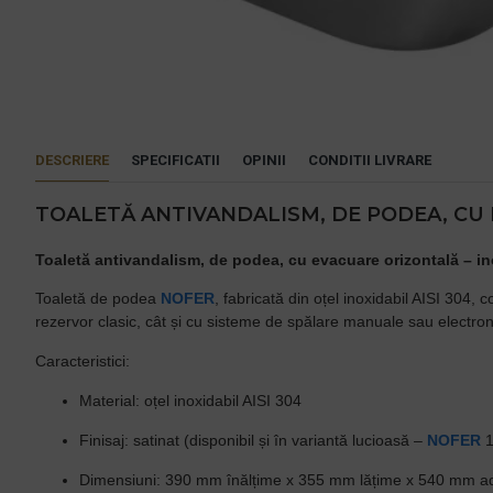
DESCRIERE
SPECIFICATII
OPINII
CONDITII LIVRARE
TOALETĂ ANTIVANDALISM, DE PODEA, CU 
Toaletă antivandalism, de podea, cu evacuare orizontală – in
Toaletă de podea
NOFER
, fabricată din oțel inoxidabil AISI 304, 
rezervor clasic, cât și cu sisteme de spălare manuale sau electroni
Caracteristici:
Material: oțel inoxidabil AISI 304
Finisaj: satinat (disponibil și în variantă lucioasă –
NOFER
1
Dimensiuni: 390 mm înălțime x 355 mm lățime x 540 mm 