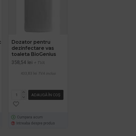
c
Dozator pentru
Perie pentru WC cu
dezinfectare vas
suport din otel vopsit
toaleta BioGenius
negru
358,54 lei
370,00 lei
+ TVA
+ TVA
433,83 lei
TVA inclus
447,70 lei
TVA inclus
ADAUGĂ ÎN COŞ
ADAUGĂ ÎN COŞ
Cumpara acum
Cumpara acum
Intreaba despre produs
Intreaba despre produs