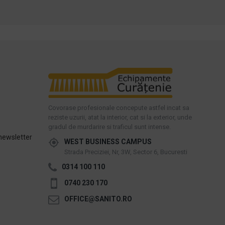
Covorase profesionale concepute astfel incat sa
reziste uzurii, atat la interior, cat si la exterior, unde
gradul de murdarire si traficul sunt intense.
newsletter
WEST BUSINESS CAMPUS
Strada Preciziei, Nr, 3W, Sector 6, Bucuresti
0314 100 110
0740 230 170
OFFICE@SANITO.RO