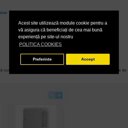
inet
Acest site utilizează module cookie pentru a
vă asigura că beneficiați de cea mai bună
experiență pe site-ul nostru
POLITICA COOKIES
Preferinte
Accept
dă curățarea lunară cu produse specializate pentru inox. Depunerile de 