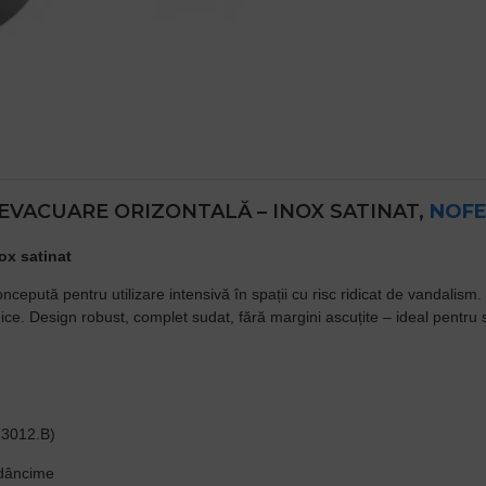
EVACUARE ORIZONTALĂ – INOX SATINAT,
NOF
ox satinat
concepută pentru utilizare intensivă în spații cu risc ridicat de vandalism
ce. Design robust, complet sudat, fără margini ascuțite – ideal pentru si
3012.B)
adâncime